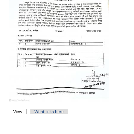
Primary tabs
View
(active tab)
What links here