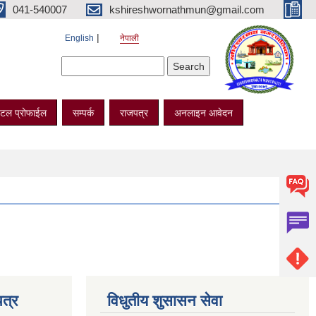
041-540007
kshireshwornathmun@gmail.com
English
नेपाली
Search form
Search
टल प्रोफाईल
सम्पर्क
राजपत्र
अनलाइन आवेदन
त्र
विधुतीय शुसासन सेवा