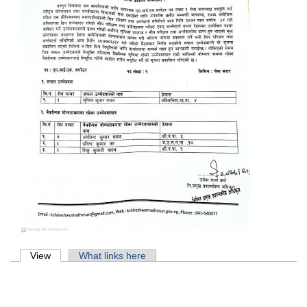
Primary tabs
View
(active tab)
What links here