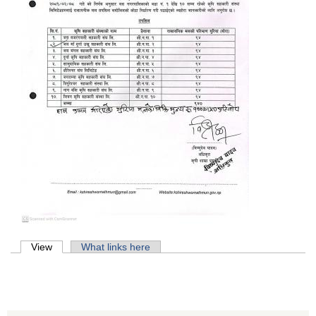
Primary tabs
View
(active tab)
What links here