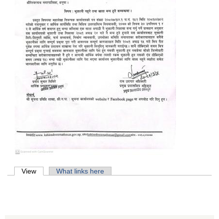
Primary tabs
View
(active tab)
What links here