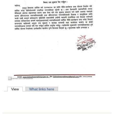
Primary tabs
View
(active tab)
What links here