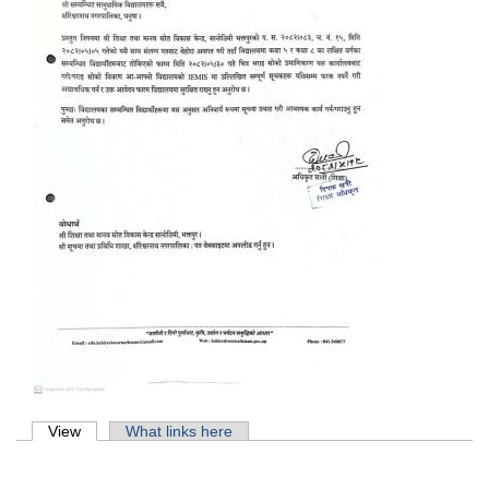
Primary tabs
View
(active tab)
What links here