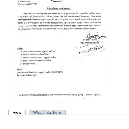
Primary tabs
View
(active tab)
What links here