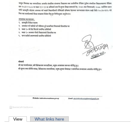
Primary tabs
View
(active tab)
What links here