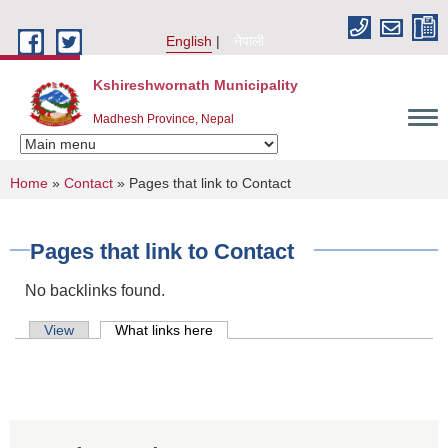
Skip to main content
English
नेपाली
Kshireshwornath Municipality
Madhesh Province, Nepal
You are here
Home
»
Contact
» Pages that link to Contact
Pages that link to Contact
No backlinks found.
Primary tabs
View
What links here
(active tab)