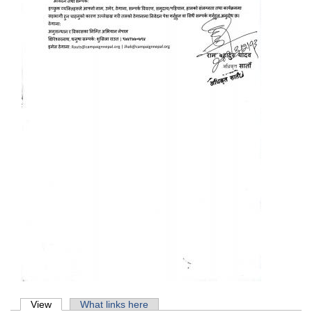
Primary tabs
View
(active tab)
What links here