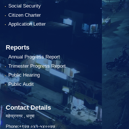
Social Security
Citizen Charter
Application Letter
Reports
Annual Progress Report
Trimester Progress Report
Public Hearing
Public Audit
Contact Details
महेन्द्रनगर , धनुषा
Phone:+९७७ ०४१-५४००७७