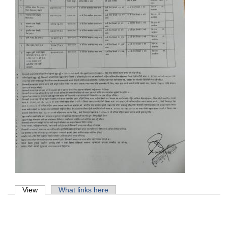
Primary tabs
View
(active tab)
What links here