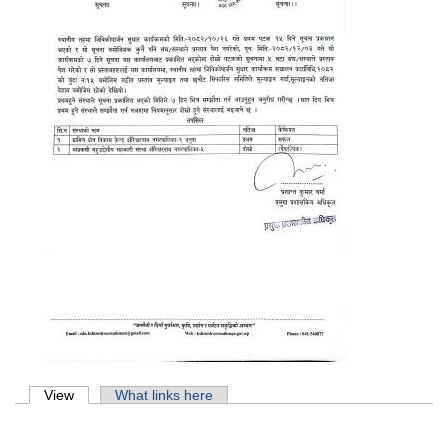
Primary tabs
View
(active tab)
What links here