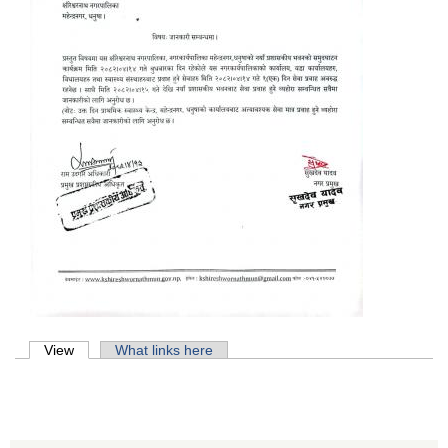
Primary tabs
View
(active tab)
What links here