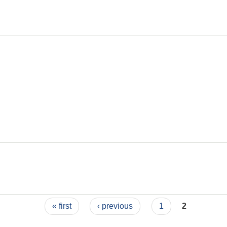
« first
‹ previous
1
2