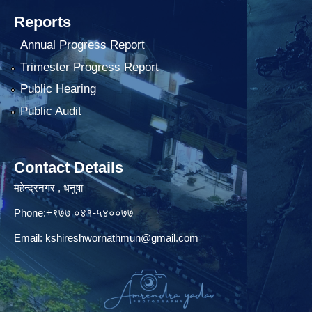
Reports
Annual Progress Report
Trimester Progress Report
Public Hearing
Public Audit
Contact Details
महेन्द्रनगर , धनुषा
Phone:+९७७ ०४१-५४००७७
Email:
kshireshwornathmun@gmail.com